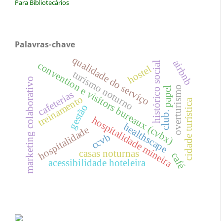
Para Bibliotecários
Palavras-chave
qualidade do serviço
airbnb
convention e visitors bureaux (cvbx)
histórico social
hostel
turismo noturno
marketing colaborativo
overturismo
papel
cafeterias
treinamento
cidade turística
gestão
club.
hospitalidade mineira
healthscape
hospitalidade
ccvb
casas noturnas
café
acessibilidade hoteleira