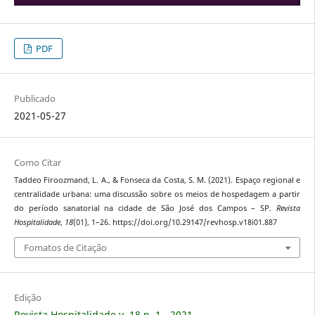
PDF
Publicado
2021-05-27
Como Citar
Taddeo Firoozmand, L. A., & Fonseca da Costa, S. M. (2021). Espaço regional e
centralidade urbana: uma discussão sobre os meios de hospedagem a partir
do período sanatorial na cidade de São José dos Campos – SP.
Revista
Hospitalidade
,
18
(01), 1–26. https://doi.org/10.29147/revhosp.v18i01.887
Fomatos de Citação
Edição
Revista Hospitalidade v. 18 n. 1 - 2021