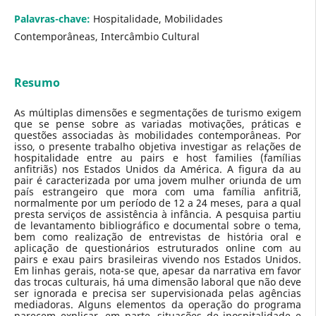
Palavras-chave:
Hospitalidade, Mobilidades
Contemporâneas, Intercâmbio Cultural
Resumo
As múltiplas dimensões e segmentações de turismo exigem
que se pense sobre as variadas motivações, práticas e
questões associadas às mobilidades contemporâneas. Por
isso, o presente trabalho objetiva investigar as relações de
hospitalidade entre au pairs e host families (famílias
anfitriãs) nos Estados Unidos da América. A figura da au
pair é caracterizada por uma jovem mulher oriunda de um
país estrangeiro que mora com uma família anfitriã,
normalmente por um período de 12 a 24 meses, para a qual
presta serviços de assistência à infância. A pesquisa partiu
de levantamento bibliográfico e documental sobre o tema,
bem como realização de entrevistas de história oral e
aplicação de questionários estruturados online com au
pairs e exau pairs brasileiras vivendo nos Estados Unidos.
Em linhas gerais, nota-se que, apesar da narrativa em favor
das trocas culturais, há uma dimensão laboral que não deve
ser ignorada e precisa ser supervisionada pelas agências
mediadoras. Alguns elementos da operação do programa
parecem explicar, em parte, situações de inospitalidade e