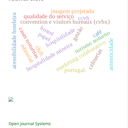
imagem projetada
acessibilidade hoteleira
qualidade do serviço
ccvb
convention e visitors bureaux (cvbx)
hostel
gestão
casas noturnas
hospitalidade
café
turismo noturno
papel
autenticidade
marketing colaborativo
hospitalidade mineira
editorial
club.
cafeterias
portugal.
Open Journal Systems