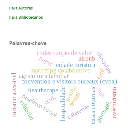
Para Autores
Para Bibliotecários
Palavras-chave
codestruição de valor
chocolate
papel
airbnb
cidade turística
marketing colaborativo
café
turismo acessível
agricultura familiar
convention e visitors bureaux (cvbx)
gestão
club.
hospitalidade
healthscape
overturismo
casas noturnas
hostel
histórico social
ccvb
editorial
portugal.
cafeterias