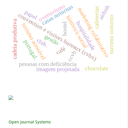
overturismo
casas noturnas
airbnb
cafeterias
marketing colaborativo
papel
convention e visitors bureaux (cvbx)
histórico social
turismo noturno
cadeia produtiva
hospitalidade
hostel
turismo acessível
gestão
club.
portugal.
café
ccvb
pessoas com deficiência
chocolate
imagem projetada
Open Journal Systems