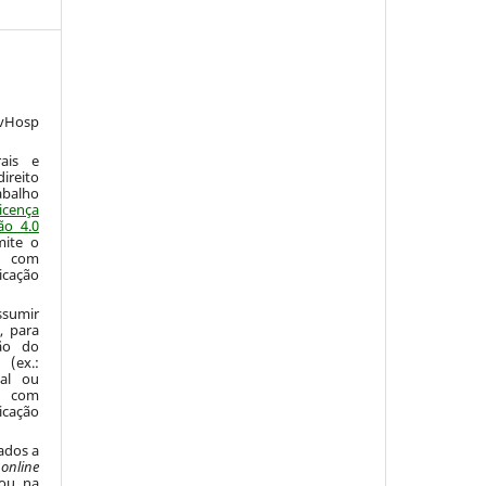
vHosp
:
ais e
ireito
abalho
icença
ão 4.0
mite o
o com
icação
sumir
, para
são do
 (ex.:
nal ou
 com
icação
ados a
o
online
 ou na