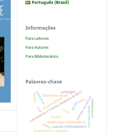
Português (Brasil)
Informações
Para Leitores
Para Autores
Para Bibliotecários
Palavras-chave
convention e visitors bureaux (cvbx)
portugal.
cafeterias
airbnb
histórico social
turismo acessível
hospitalidade
club.
overturismo
gestão
autenticidade
café
ccvb
hostel
marketing colaborativo
papel
estudo bibliométrico
bem-estar no turismo