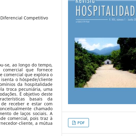
 Diferencial Competitivo
ou-se, ao longo do tempo,
 comercial que fornece
e comercial que explora o
isenta o hóspede/cliente
omínios da hospitalidade
pela troca pecuniária, uma
dações. É objetivo deste
acterísticas basais da
o de receber e estar com
conceitualmente chamado
mento de laços sociais. A
de comercial, pois traz à
PDF
necedor-cliente, a mútua