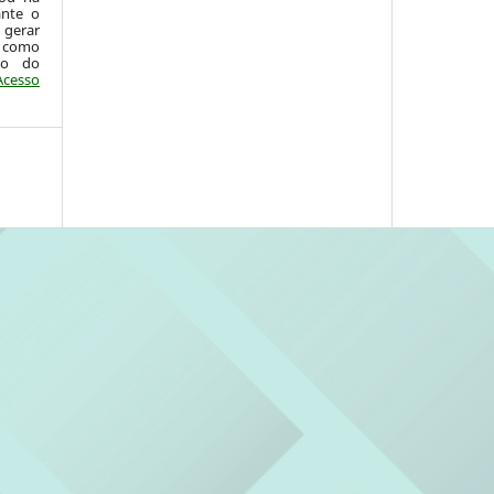
ante o
 gerar
 como
ão do
Acesso