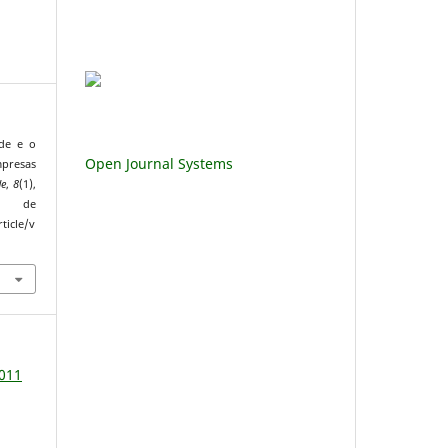
ade e o
Open Journal Systems
resas
de
,
8
(1),
 de
ticle/v
2011