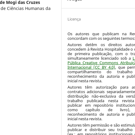
 de Mogi das Cruzes
o de Ciências Humanas da
Licença
Os autores que publicam na Re
concordam com os seguintes termos
Autores detêm os direitos autor
concedem à Revista Hospitalidade o d
de primeira publicação, com o tr
simultaneamente licenciado sob a
L
Pública Creative Commons Atribuiç
Internacional (CC BY 4.0)
, que per
compartilhamento do trabalh
reconhecimento da autoria e publ
inicial nesta revista.
Autores têm autorização para as
contratos adicionais separadamente
distribuição não-exclusiva da ver
trabalho publicada nesta revista
publicar em repositório institucio
como capítulo de livro),
reconhecimento de autoria e publ
inicial nesta revista.
Autores têm permissão e são estimul
publicar e distribuir seu trabalh
(ex.: em repositórios institucionais