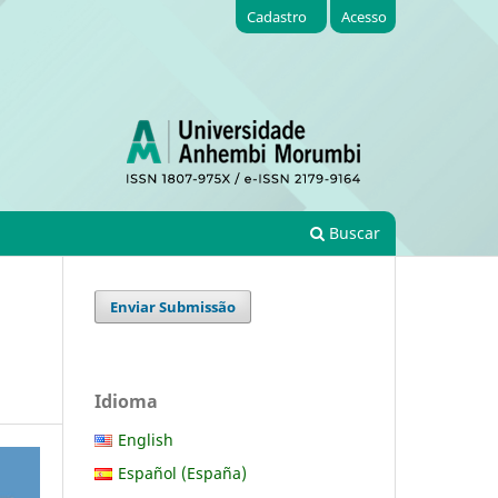
Cadastro
Acesso
Buscar
Enviar Submissão
Idioma
English
Español (España)