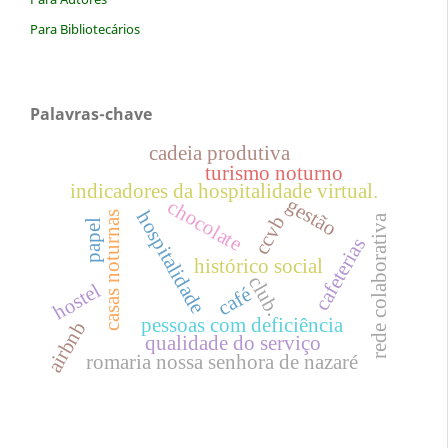
Para Bibliotecários
Palavras-chave
cadeia produtiva
turismo noturno
indicadores da hospitalidade virtual.
gestão
chocolate
hospitalidade
casas noturnas
ccvb
rede colaborativa
papel
cafeterias
histórico social
club.
hostel
café
pessoas com deficiência
airbnb
qualidade do serviço
romaria nossa senhora de nazaré