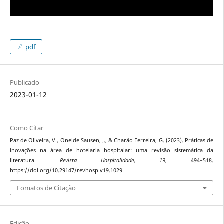
pdf
Publicado
2023-01-12
Como Citar
Paz de Oliveira, V., Oneide Sausen, J., & Charão Ferreira, G. (2023). Práticas de
inovações na área de hotelaria hospitalar: uma revisão sistemática da
literatura.
Revista Hospitalidade
,
19
, 494–518.
https://doi.org/10.29147/revhosp.v19.1029
Fomatos de Citação
Edição